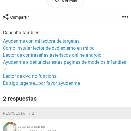
Ver más
porfavor espero q me ayuden
gracias
Compartir
Consulta también:
Configuración: Windows 7 / Internet Explorer 8.0
Ayudenme con mi lectora de targetas
Como instalar lector de dvd externo en mi pc
Lector de contraseñas asteriscos online android
Ayudenme a denunciar estas paginas de modelos infantiles
✓
Lector de dvd no funciona
Es algo urgente...por favor ayudenme
2 respuestas
RESPUESTA 1 / 2
usuario anónimo