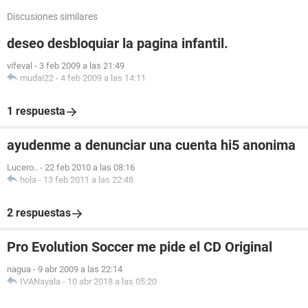
Discusiones similares
deseo desbloquiar la pagina infantil.
vifeval
-
3 feb 2009 a las 21:49
mudai22
-
4 feb 2009 a las 14:11
1 respuesta
ayudenme a denunciar una cuenta hi5 anonima
Lucero..
-
22 feb 2010 a las 08:16
hola
-
13 feb 2011 a las 22:48
2 respuestas
Pro Evolution Soccer me pide el CD Original
nagua
-
9 abr 2009 a las 22:14
IVANayala
-
10 abr 2018 a las 05:20