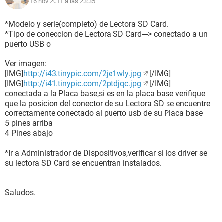
16 nov 2011 a las 23:35
*Modelo y serie(completo) de Lectora SD Card.
*Tipo de coneccion de Lectora SD Card---> conectado a un
puerto USB o
Ver imagen:
[IMG]
http://i43.tinypic.com/2je1wly.jpg
[/IMG]
[IMG]
http://i41.tinypic.com/2ptdjqc.jpg
[/IMG]
conectada a la Placa base,si es en la placa base verifique
que la posicion del conector de su Lectora SD se encuentre
correctamente conectado al puerto usb de su Placa base
5 pines arriba
4 Pines abajo
*Ir a Administrador de Dispositivos,verificar si los driver se
su lectora SD Card se encuentran instalados.
Saludos.