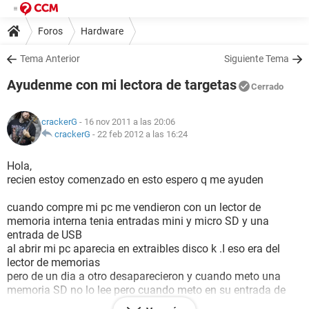
Foros
Hardware
Tema Anterior
Siguiente Tema
Ayudenme con mi lectora de targetas
Cerrado
crackerG
- 16 nov 2011 a las 20:06
crackerG
-
22 feb 2012 a las 16:24
Hola,
recien estoy comenzado en esto espero q me ayuden
cuando compre mi pc me vendieron con un lector de
memoria interna tenia entradas mini y micro SD y una
entrada de USB
al abrir mi pc aparecia en extraibles disco k .I eso era del
lector de memorias
pero de un dia a otro desaparecieron y cuando meto una
memoria SD no lo lee pero cuando meto en su entrada de
USB un usb si lo lee no se cual es el problema