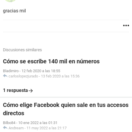
gracias mil
Discusiones similares
Cómo se escribe 140 mil en números
Bladimiro
-
12 feb 2020 a las 18:55
carloslopezjurado
-
13 feb 2020 a las 15:36
1 respuesta
Cómo elige Facebook quien sale en tus accesos
directos
Bilbo84
-
10 ene 2022 a las 01:31
Andream
-
11 may 2022 a las 21:17