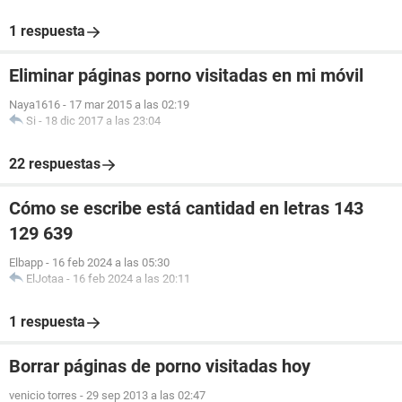
1 respuesta
Eliminar páginas porno visitadas en mi móvil
Naya1616
-
17 mar 2015 a las 02:19
Si
-
18 dic 2017 a las 23:04
22 respuestas
Cómo se escribe está cantidad en letras 143
129 639
Elbapp
-
16 feb 2024 a las 05:30
ElJotaa
-
16 feb 2024 a las 20:11
1 respuesta
Borrar páginas de porno visitadas hoy
venicio torres
-
29 sep 2013 a las 02:47