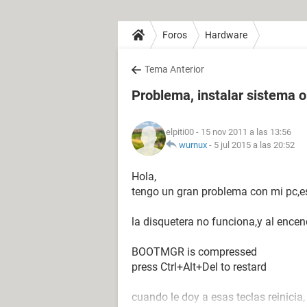
Foros
Hardware
Tema Anterior
Problema, instalar sistema o
elpiti00
- 15 nov 2011 a las 13:56
wurnux
-
5 jul 2015 a las 20:52
Hola,
tengo un gran problema con mi pc,es
la disquetera no funciona,y al encen
BOOTMGR is compressed
press Ctrl+Alt+Del to restard
cuando le doy a esas teclas reinicia,