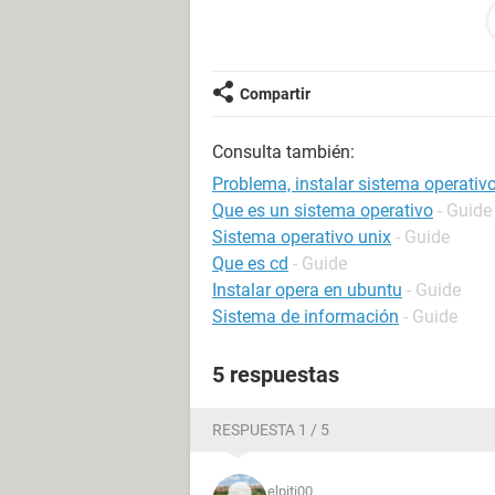
la unica solucion que le veo es for
sobre todo esto,y me gustaria mucho
Compartir
muchas gracias!
Consulta también:
Problema, instalar sistema operativo
Que es un sistema operativo
- Guide
Sistema operativo unix
- Guide
Que es cd
- Guide
Instalar opera en ubuntu
- Guide
Sistema de información
- Guide
5 respuestas
RESPUESTA 1 / 5
elpiti00