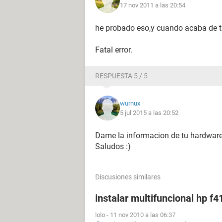
17 nov 2011 a las 20:54
he probado eso,y cuando acaba de tr
Fatal error.
RESPUESTA 5 / 5
wurnux
5 jul 2015 a las 20:52
Dame la informacion de tu hardware 
Saludos :)
Discusiones similares
instalar multifuncional hp f4
lolo
-
11 nov 2010 a las 06:37