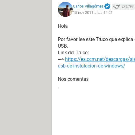
Carlos Villagómez
278.797
15 nov 2011 a las 14:21
Hola
Por favor lee este Truco que expli
USB.
Link del Truco:
--->
https://es.ccm.net/descargas/s
usb-de-instalacion-de-windows/
Nos comentas
.