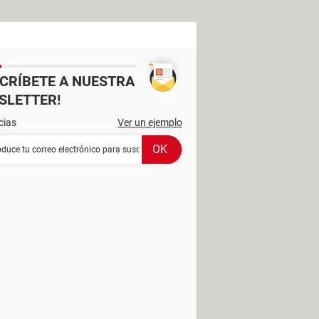
SCRÍBETE A NUESTRA
SLETTER!
cias
Ver un ejemplo