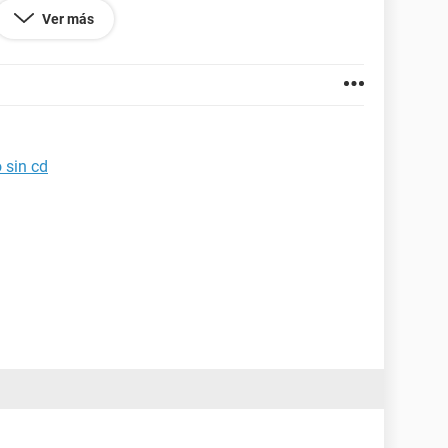
Ver más
matearlo desde un usb, pero no tengo mucha idea
 que me lo explicarais
 sin cd