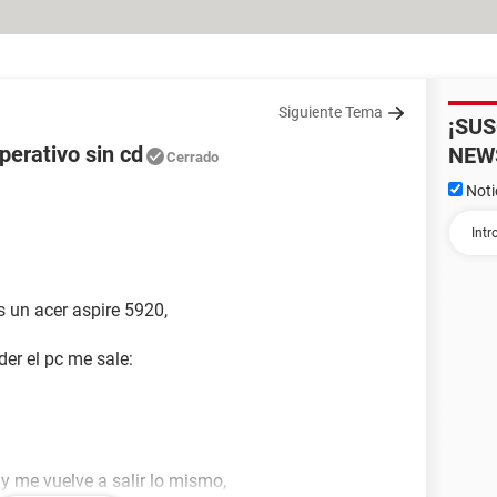
Siguiente Tema
¡SU
perativo sin cd
NEW
Cerrado
Noti
 un acer aspire 5920,
der el pc me sale:
 y me vuelve a salir lo mismo,