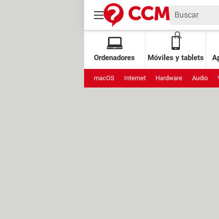
Ordenadores
Móviles y tablets
Ap
macOS
Internet
Hardware
Audio