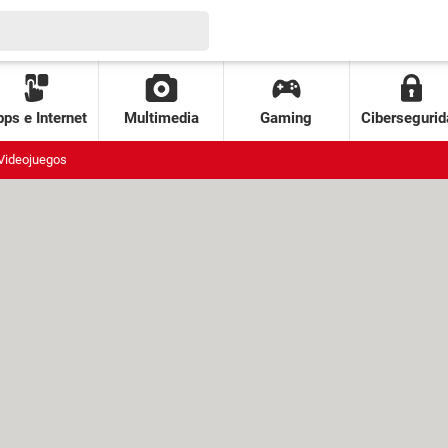
ps e Internet
Multimedia
Gaming
Cibersegurid
Videojuegos