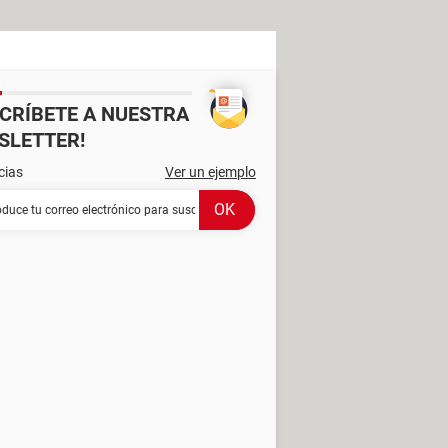
SCRÍBETE A NUESTRA
SLETTER!
cias
Ver un ejemplo