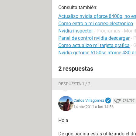
Consulta también:
Actualizo nvidia gforce 8400g, no en
Como entro a mi correo electronico
Nvidia inspector
- Programas - Monit
Panel de control nvidia descargar
- 
Como actualizo mi tarjeta grafica
- 
Nvidia geforce 6150se nforce 430 dr
2 respuestas
RESPUESTA 1 / 2
Carlos Villagómez
278.797
14 nov 2011 a las 14:56
Hola
De que página estas utilizando el dri