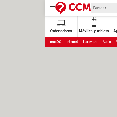
Ordenadores
Móviles y tablets
Ap
macOS
Internet
Hardware
Audio