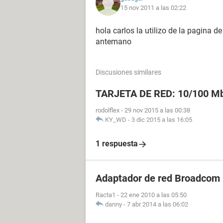
15 nov 2011 a las 02:22
hola carlos la utilizo de la pagina d
antemano
Discusiones similares
TARJETA DE RED: 10/100 Mb
rodolflex
-
29 nov 2015 a las 00:38
KY_WD
-
3 dic 2015 a las 16:05
1 respuesta
Adaptador de red Broadcom
Racta1
-
22 ene 2010 a las 05:50
danny
-
7 abr 2014 a las 06:02