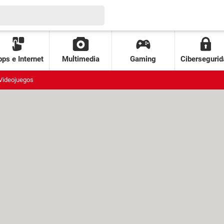
ps e Internet
Multimedia
Gaming
Cibersegurid
Videojuegos