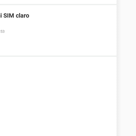
i SIM claro
:53