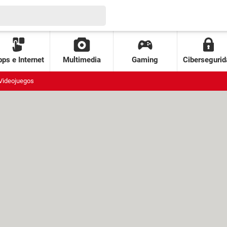
ps e Internet
Multimedia
Gaming
Cibersegurid
Videojuegos