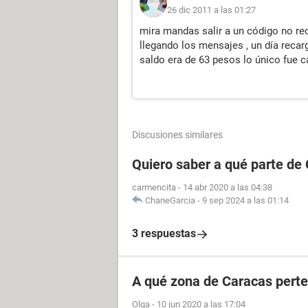
26 dic 2011 a las 01:27
mira mandas salir a un código no rec
llegando los mensajes , un día recar
saldo era de 63 pesos lo único fue c
Discusiones similares
Quiero saber a qué parte de
carmencita
-
14 abr 2020 a las 04:38
ChaneGarcia
-
9 sep 2024 a las 01:14
3 respuestas
A qué zona de Caracas perte
Olga
-
10 jun 2020 a las 17:04