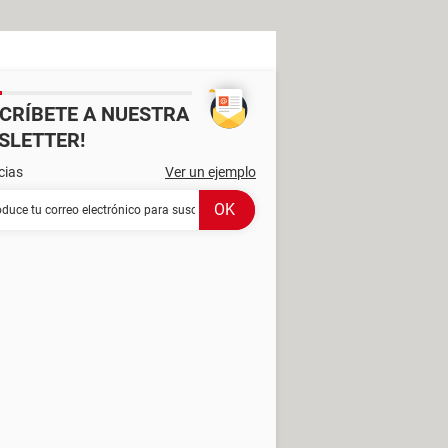
SCRÍBETE A NUESTRA
SLETTER!
cias
Ver un ejemplo