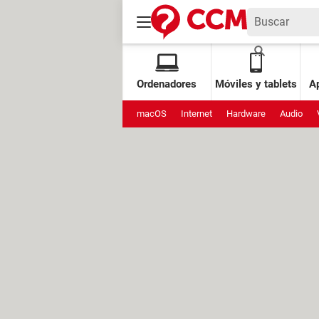
Ordenadores
Móviles y tablets
Ap
macOS
Internet
Hardware
Audio