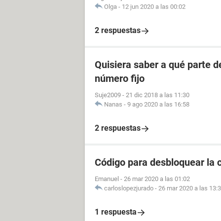
Olga
-
12 jun 2020 a las 00:02
2 respuestas
Quisiera saber a qué parte 
número fijo
Suje2009
-
21 dic 2018 a las 11:30
Nanas
-
9 ago 2020 a las 16:58
2 respuestas
Código para desbloquear la 
Emanuel
-
26 mar 2020 a las 01:02
carloslopezjurado
-
26 mar 2020 a las 13:
1 respuesta