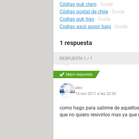
Código puk claro
- Guide
Código postal de chile
- Guide
Codigo puk tigo
- Guide
Codigo ascii guion bajo
- Guide
1 respuesta
RESPUESTA 1 / 1
Mejor respuesta
alex
14 nov 2011 a las 22:55
como hago para salirme de aquellos
que no quiero resivirlos mas ya qu