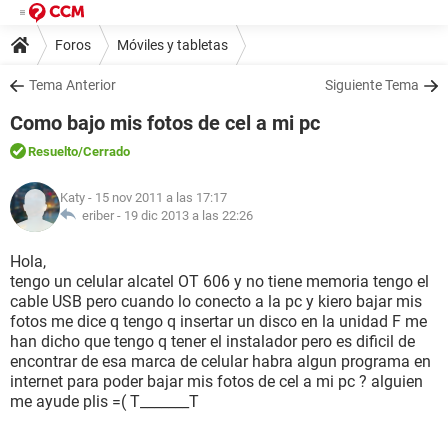
Foros
Móviles y tabletas
Tema Anterior
Siguiente Tema
Como bajo mis fotos de cel a mi pc
Resuelto
/Cerrado
Katy
- 15 nov 2011 a las 17:17
eriber -
19 dic 2013 a las 22:26
Hola,
tengo un celular alcatel OT 606 y no tiene memoria tengo el
cable USB pero cuando lo conecto a la pc y kiero bajar mis
fotos me dice q tengo q insertar un disco en la unidad F me
han dicho que tengo q tener el instalador pero es dificil de
encontrar de esa marca de celular habra algun programa en
internet para poder bajar mis fotos de cel a mi pc ? alguien
me ayude plis =( T_______T