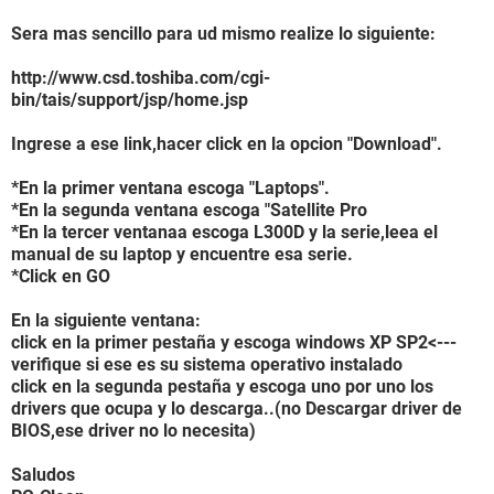
Controlador USB1 ATI SB600 - USB Controller
Controlador USB1 ATI SB600 - USB Controller
Sera mas sencillo para ud mismo realize lo siguiente:
Controlador USB1 ATI SB600 - USB Controller
Controlador USB1 ATI SB600 - USB Controller
http://www.csd.toshiba.com/cgi-
Controlador USB1 ATI SB600 - USB Controller
bin/tais/support/jsp/home.jsp
Controlador USB2 ATI SB600 - USB 2.0 Controller
Dispositivos USB Application1 interface (COM3)
Ingrese a ese link,hacer click en la opcion "Download".
Dispositivos USB Application2 interface (COM4)
Dispositivos USB Dispositivo compuesto USB
*En la primer ventana escoga "Laptops".
Dispositivos USB Dispositivo compuesto USB
*En la segunda ventana escoga "Satellite Pro
Dispositivos USB Dispositivo de almacenamiento masivo
*En la tercer ventanaa escoga L300D y la serie,leea el
USB
manual de su laptop y encuentre esa serie.
Dispositivos USB Dispositivo de almacenamiento masivo
*Click en GO
USB
Dispositivos USB Dispositivo de vídeo USB
En la siguiente ventana:
Dispositivos USB Modem Interface
click en la primer pestaña y escoga windows XP SP2<---
Batería Adaptador de CA de Microsoft
verifique si ese es su sistema operativo instalado
Batería Batería con método de control compatible con ACPI
click en la segunda pestaña y escoga uno por uno los
de Microsoft
drivers que ocupa y lo descarga..(no Descargar driver de
BIOS,ese driver no lo necesita)
DMI:
DMI Distribuidor de la BIOS Insyde Corp.
Saludos