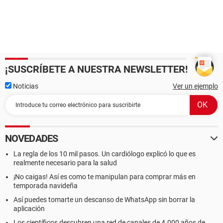
¡SUSCRÍBETE A NUESTRA NEWSLETTER!
Noticias
Ver un ejemplo
NOVEDADES
La regla de los 10 mil pasos. Un cardiólogo explicó lo que es
realmente necesario para la salud
¡No caigas! Así es como te manipulan para comprar más en
temporada navideña
Así puedes tomarte un descanso de WhatsApp sin borrar la
aplicación
Los científicos descubren una red de canales de 4.000 años de