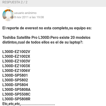
RESPUESTA 2 / 2
canal
Disco duro FUJITSU MHY2120BH (111 GB, IDE)
usuario anónimo
Disco duro Generic- Multi-Card USB Device
8 nov 2011 a las 19:08
Disco duro USBModem MMC Storage USB Device
Lector óptico HL-DT-ST DVDRAM GSA-T40N
Estado de los discos duros SMART OK
El reporte de everest no esta completo,su equipo es:
Particiones:
Toshiba Satellite Pro L300D:Pero existe 20 modelos
C: (NTFS) 58366 MB (54625 MB libre)
distintos,cual de todos ellos es el de su laptop?:
Dispositivos de entrada:
L300D-EZ1002V
Teclado Teclado estándar de 101/102 teclas o Microsoft
L300D-EZ1002X
Natural PS/2 Keyboard
L300D-EZ1003V
Ratón Mouse compatible PS/2
L300D-EZ1003X
L300D-EZ1006V
Red:
L300D-SP5801
Dirección IP principal 10.245.204.96
L300D-SP5802
Dirección MAC principal 00-00-00-00-00-00
L300D-SP5804
Tarjeta de Red WAN (PPP/SLIP) Interface (10.245.204.96)
L300D-SP5808A
Modem Modem Interface
L300D-SP5508C
L300D-SP5808R
Dispositivos:
Etc,etc,etc,.............................