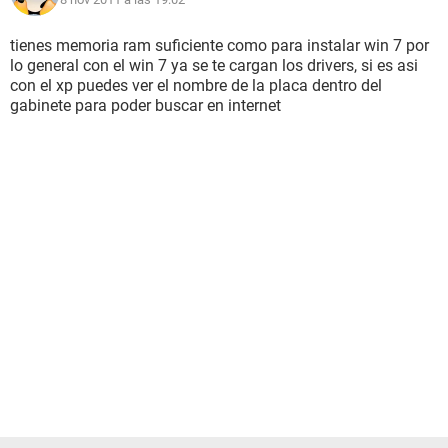
Fecha / Hora 2011-11-08 / 17:38
Placa base:
tienes memoria ram suficiente como para instalar win 7 por
Tipo de procesador Unknown, 1900 MHz
lo general con el win 7 ya se te cargan los drivers, si es asi
Nombre de la Placa Base ATI Corp.
con el xp puedes ver el nombre de la placa dentro del
Chipset de la Placa Base Desconocido
gabinete para poder buscar en internet
Memoria del Sistema 896 MB
Tipo de BIOS Insyde (03/16/08)
Puerto de comunicación Application1 interface (COM3)
Puerto de comunicación Application2 interface (COM4)
Monitor:
Tarjeta gráfica ATI RS690M
Acelerador 3D ATI RS690M
Multimedia:
Tarjeta de sonido ATI SB600 - High Definition Audio
Controller
Almacenamiento:
Controlador IDE Controladora estándar PCI IDE de doble
canal
Controlador IDE Controladora estándar PCI IDE de doble