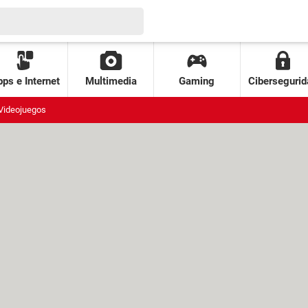
ps e Internet
Multimedia
Gaming
Cibersegurid
Videojuegos