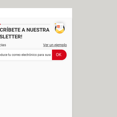
SCRÍBETE A NUESTRA
SLETTER!
cias
Ver un ejemplo