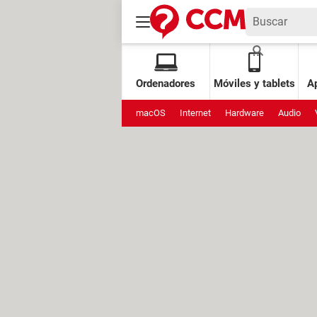
Ordenadores
Móviles y tablets
Ap
macOS
Internet
Hardware
Audio