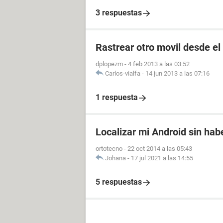
3 respuestas
Rastrear otro movil desde el
dplopezm
-
4 feb 2013 a las 03:52
Carlos-vialfa
-
14 jun 2013 a las 07:16
1 respuesta
Localizar mi Android sin ha
ortotecno
-
22 oct 2014 a las 05:43
Johana
-
17 jul 2021 a las 14:55
5 respuestas