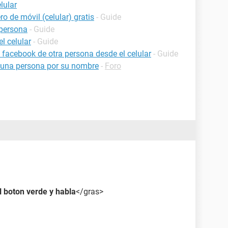
lular
o de móvil (celular) gratis
- Guide
persona
- Guide
l celular
- Guide
facebook de otra persona desde el celular
- Guide
 una persona por su nombre
-
Foro
 boton verde y habla
</gras>