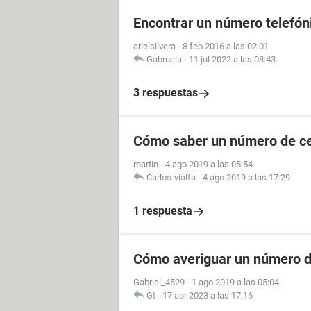
Encontrar un número telefóni
arielsilvera
-
8 feb 2016 a las 02:01
Gabruela
-
11 jul 2022 a las 08:43
3 respuestas
Cómo saber un número de cel
martin
-
4 ago 2019 a las 05:54
Carlos-vialfa
-
4 ago 2019 a las 17:29
1 respuesta
Cómo averiguar un número de
Gabriel_4529
-
1 ago 2019 a las 05:04
Gt
-
17 abr 2023 a las 17:16