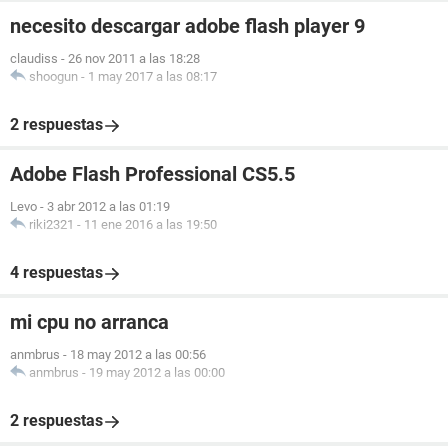
necesito descargar adobe flash player 9
claudiss
-
26 nov 2011 a las 18:28
shoogun
-
1 may 2017 a las 08:17
2 respuestas
Adobe Flash Professional CS5.5
Levo
-
3 abr 2012 a las 01:19
riki2321
-
11 ene 2016 a las 19:50
4 respuestas
mi cpu no arranca
anmbrus
-
18 may 2012 a las 00:56
anmbrus
-
19 may 2012 a las 00:00
2 respuestas