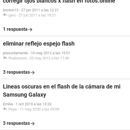
corregir ojos blancos x flash en fotos.online
boston13
-
27 jun 2011 a las 12:21
garo
-
27 jun 2011 a las 19:21
1 respuesta
eliminar reflejo espejo flash
presuntamente
-
10 may 2012 a las 15:01
ftvalorenzo
-
22 may 2012 a las 17:40
3 respuestas
Lineas oscuras en el flash de la cámara de mi
Samsung Galaxy
Emilia
-
1 oct 2019 a las 13:33
Pepe
-
11 may 2020 a las 03:09
3 respuestas