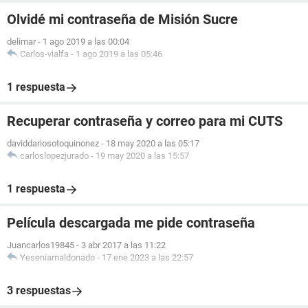
Olvidé mi contraseña de Misión Sucre
delimar
-
1 ago 2019 a las 00:04
Carlos-vialfa
-
1 ago 2019 a las 05:46
1 respuesta
Recuperar contraseña y correo para mi CUTS
daviddariosotoquinonez
-
18 may 2020 a las 05:17
carloslopezjurado
-
19 may 2020 a las 15:57
1 respuesta
Película descargada me pide contraseña
Juancarlos19845
-
3 abr 2017 a las 11:22
Yeseniamaldonado
-
17 ene 2023 a las 22:57
3 respuestas