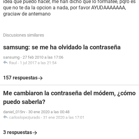
idea que puedo hacer, me han dicho que lo formatee, pqro es
que no te da la opcion a nada, por favor AYUDAAAAAAA,
graciaw de antemano
Discusiones similares
samsung: se me ha olvidado la contraseña
sansumg
-
27 feb 2010 a las 17:06
Raul
-
1 jul 2017 a las 21:54
157 respuestas
Me cambiaron la contraseña del módem, ¿cómo
puedo saberla?
daniel_015rv
-
30 ene 2020 a las 00:48
carloslopezjurado
-
31 ene 2020 a las 17:01
3 respuestas