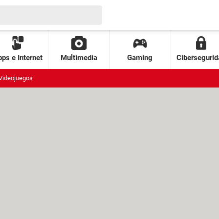
ps e Internet
Multimedia
Gaming
Cibersegurid
Videojuegos