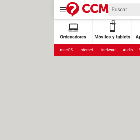
Ordenadores
Móviles y tablets
Ap
macOS
Internet
Hardware
Audio