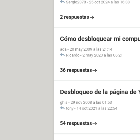
Sergio2378
-
25 oct 2024 a las 16:38
2 respuestas
Cómo desbloquear mi compu
ada
-
20 may 2009 a las 21:14
Ricardo
-
2 may 2020 a las 06:21
36 respuestas
Desbloqueo de la página de
ghis
-
29 nov 2008 a las 01:53
tony
-
14 oct 2021 a las 22:54
54 respuestas