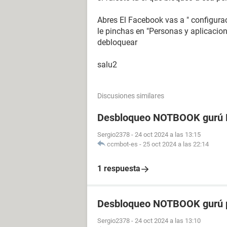
Abres El Facebook vas a " configurac
le pinchas en "Personas y aplicacio
debloquear
salu2
Discusiones similares
Desbloqueo NOTBOOK gurú P
Sergio2378
-
24 oct 2024 a las 13:15
ccmbot-es
-
25 oct 2024 a las 22:14
1 respuesta
Desbloqueo NOTBOOK gurú p
Sergio2378
-
24 oct 2024 a las 13:10