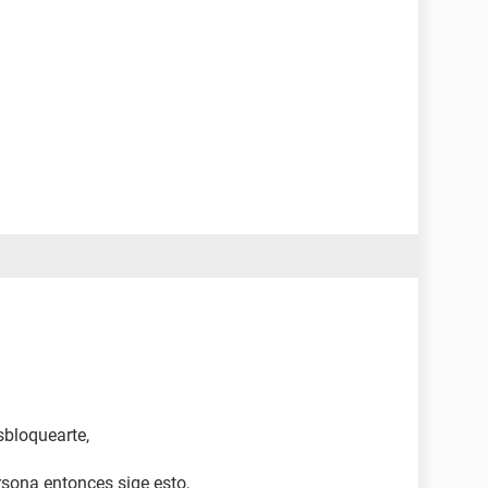
sbloquearte,
ersona entonces sige esto,