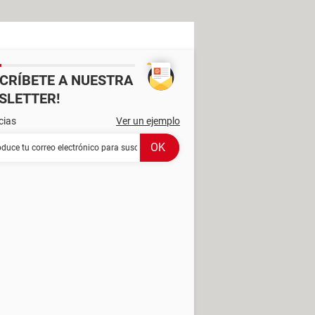
SCRÍBETE A NUESTRA
SLETTER!
cias
Ver un ejemplo