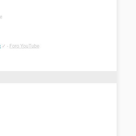
e
c
✓
-
Foro YouTube