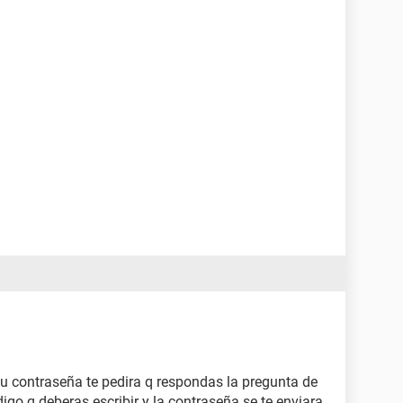
 tu contraseña te pedira q respondas la pregunta de
go q deberas escribir y la contraseña se te enviara