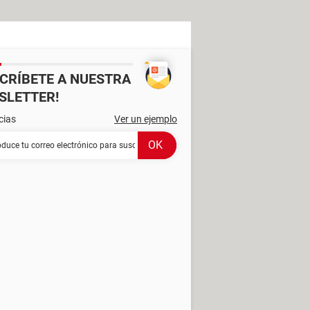
SCRÍBETE A NUESTRA
SLETTER!
cias
Ver un ejemplo