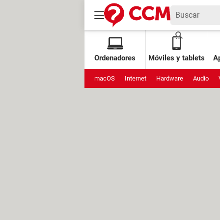
Ordenadores
Móviles y tablets
Ap
macOS
Internet
Hardware
Audio