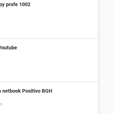
y profe 1002
 Youtube
a netbook Positivo BGH
33