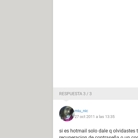
RESPUESTA 3 / 3
miu_nic
27 oct 2011 a las 13:35
si es hotmail solo dale q olvidastes
recuperacion de contraseña o un codi