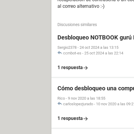
al correo alternativo :-)
Discusiones similares
Desbloqueo NOTBOOK gurú P
Sergio2378
-
24 oct 2024 a las 13:15
ccmbot-es
-
25 oct 2024 a las 22:14
1 respuesta
Cómo desbloqueo una comp
Rico
-
9 nov 2020 a las 18:55
carloslopezjurado
-
10 nov 2020 a las 09:2
1 respuesta