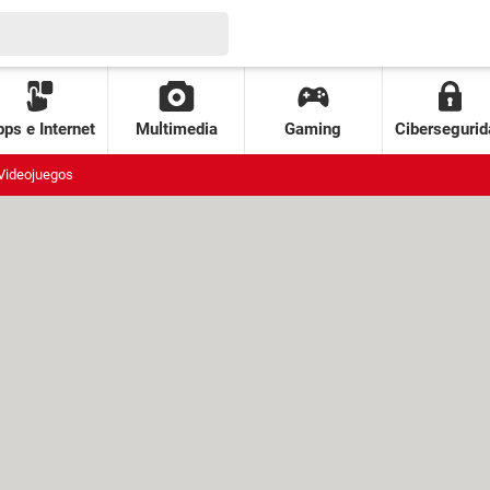
ps e Internet
Multimedia
Gaming
Cibersegurid
Videojuegos