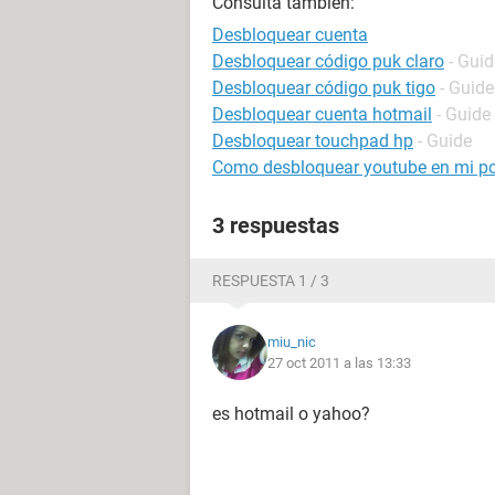
Consulta también:
Desbloquear cuenta
Desbloquear código puk claro
- Guid
Desbloquear código puk tigo
- Guide
Desbloquear cuenta hotmail
- Guide
Desbloquear touchpad hp
- Guide
Como desbloquear youtube en mi p
3 respuestas
RESPUESTA 1 / 3
miu_nic
27 oct 2011 a las 13:33
es hotmail o yahoo?