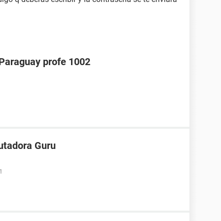
araguay profe 1002
utadora Guru
1