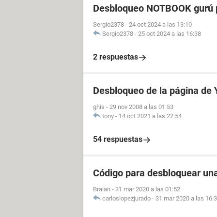
Desbloqueo NOTBOOK gurú p
Sergio2378
-
24 oct 2024 a las 13:10
Sergio2378
-
25 oct 2024 a las 16:38
2 respuestas
Desbloqueo de la página de
ghis
-
29 nov 2008 a las 01:53
tony
-
14 oct 2021 a las 22:54
54 respuestas
Código para desbloquear un
Braian
-
31 mar 2020 a las 01:52
carloslopezjurado
-
31 mar 2020 a las 16: