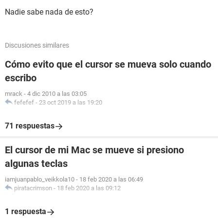
Nadie sabe nada de esto?
Discusiones similares
Cómo evito que el cursor se mueva solo cuando
escribo
mrack
-
4 dic 2010 a las 03:05
fefefef
-
23 oct 2019 a las 19:20
71 respuestas
El cursor de mi Mac se mueve si presiono
algunas teclas
iamjuanpablo_veikkola10
-
18 feb 2020 a las 06:49
piratacrimson
-
18 feb 2020 a las 09:12
1 respuesta