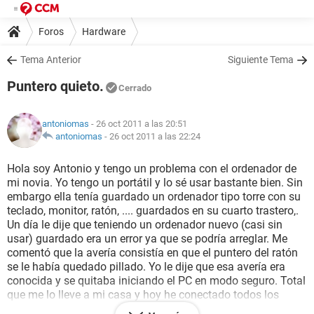
Foros
Hardware
Tema Anterior
Siguiente Tema
Puntero quieto.
Cerrado
antoniomas
- 26 oct 2011 a las 20:51
antoniomas
-
26 oct 2011 a las 22:24
Hola soy Antonio y tengo un problema con el ordenador de
mi novia. Yo tengo un portátil y lo sé usar bastante bien. Sin
embargo ella tenía guardado un ordenador tipo torre con su
teclado, monitor, ratón, .... guardados en su cuarto trastero,.
Un día le dije que teniendo un ordenador nuevo (casi sin
usar) guardado era un error ya que se podría arreglar. Me
comentó que la avería consistía en que el puntero del ratón
se le había quedado pillado. Yo le dije que esa avería era
conocida y se quitaba iniciando el PC en modo seguro. Total
que me lo lleve a mi casa y hoy he conectado todos los
cables y lo he encendido. He pulsado en el inicio f8 y f5 y no