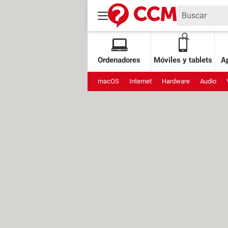
Ordenadores
Móviles y tablets
Ap
macOS
Internet
Hardware
Audio