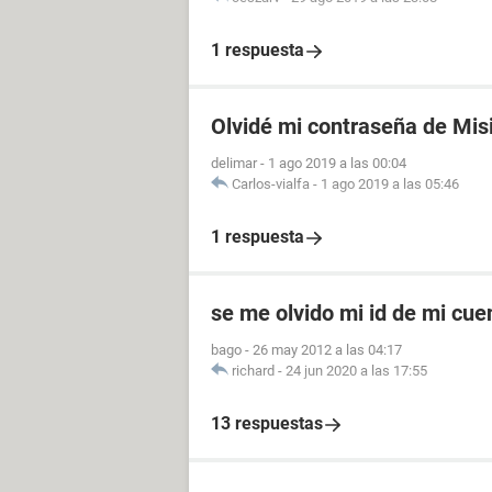
1 respuesta
Olvidé mi contraseña de Mis
delimar
-
1 ago 2019 a las 00:04
Carlos-vialfa
-
1 ago 2019 a las 05:46
1 respuesta
se me olvido mi id de mi cu
bago
-
26 may 2012 a las 04:17
richard
-
24 jun 2020 a las 17:55
13 respuestas