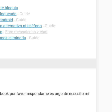
te bloquia
bloqueada
- Guide
android
- Guide
 alternativo ni teléfono
- Guide
oo
-
Foro mensajerías y chat
book eliminada
- Guide
book por favor respondame es urgente nesesito mi