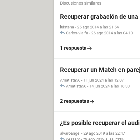
Discusiones similares
Recuperar grabación de una
luistena
-
25 ago 2014 a las 21:54
Carlos-vialfa
-
26 ago 2014 a las 04:13
1 respuesta
Recuperar un Match en parej
Amatista56
-
11 jun 2024 a las 12:07
Amatista56
-
14 jun 2024 a las 16:30
2 respuestas
¿Es posible recuperar el aud
alvaroangel
-
29 ago 2019 a las 22:47
ceszarv
-
29 ago 2019 a las 23:08