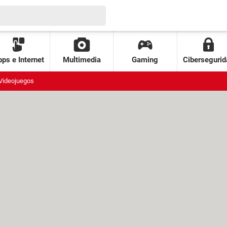
ps e Internet
Multimedia
Gaming
Cibersegurid
Videojuegos