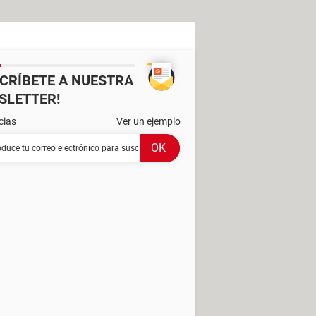
SCRÍBETE A NUESTRA
SLETTER!
cias
Ver un ejemplo