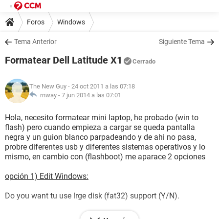
Foros
Windows
Tema Anterior
Siguiente Tema
Formatear Dell Latitude X1
Cerrado
The New Guy
- 24 oct 2011 a las 07:18
rnway -
7 jun 2014 a las 07:01
Hola, necesito formatear mini laptop, he probado (win to
flash) pero cuando empieza a cargar se queda pantalla
negra y un guion blanco parpadeando y de ahi no pasa,
probre diferentes usb y diferentes sistemas operativos y lo
mismo, en cambio con (flashboot) me aparace 2 opciones
opción 1) Edit Windows:
Do you want tu use lrge disk (fat32) support (Y/N).
fdisk option: