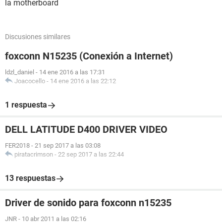
la motherboard
Discusiones similares
foxconn N15235 (Conexión a Internet)
ldzl_daniel
-
14 ene 2016 a las 17:31
Joacocello
-
14 ene 2016 a las 22:12
1 respuesta
DELL LATITUDE D400 DRIVER VIDEO
FER2018
-
21 sep 2017 a las 03:08
piratacrimson
-
22 sep 2017 a las 22:44
13 respuestas
Driver de sonido para foxconn n15235
JNR
-
10 abr 2011 a las 02:16