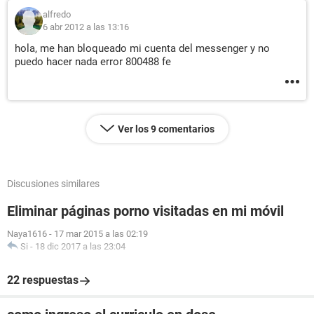
alfredo
6 abr 2012 a las 13:16
hola, me han bloqueado mi cuenta del messenger y no
puedo hacer nada error 800488 fe
Ver los 9 comentarios
Discusiones similares
Eliminar páginas porno visitadas en mi móvil
Naya1616
-
17 mar 2015 a las 02:19
Si
-
18 dic 2017 a las 23:04
22 respuestas