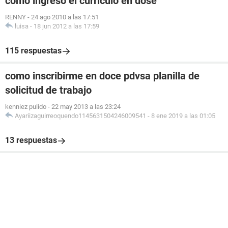
como ingreso el curriculo en dose
RENNY
-
24 ago 2010 a las 17:51
luisa
-
18 jun 2012 a las 17:59
115 respuestas
como inscribirme en doce pdvsa planilla de
solicitud de trabajo
kenniez pulido
-
22 may 2013 a las 23:24
Ayariizaguirreoquendo1145631504246009541
-
8 ene 2019 a las 01:05
13 respuestas