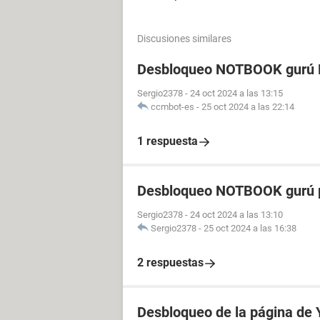
Discusiones similares
Desbloqueo NOTBOOK gurú P
Sergio2378
-
24 oct 2024 a las 13:15
ccmbot-es
-
25 oct 2024 a las 22:14
1 respuesta
Desbloqueo NOTBOOK gurú p
Sergio2378
-
24 oct 2024 a las 13:10
Sergio2378
-
25 oct 2024 a las 16:38
2 respuestas
Desbloqueo de la página de