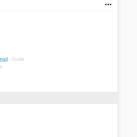
mail
- Guide
e