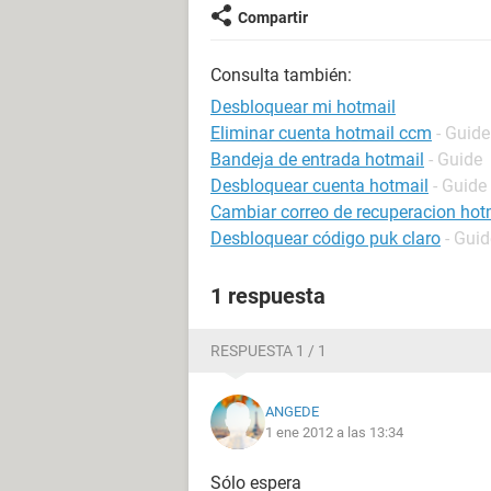
Compartir
Consulta también:
Desbloquear mi hotmail
Eliminar cuenta hotmail ccm
- Guide
Bandeja de entrada hotmail
- Guide
Desbloquear cuenta hotmail
- Guide
Cambiar correo de recuperacion hot
Desbloquear código puk claro
- Guid
1 respuesta
RESPUESTA 1 / 1
ANGEDE
1 ene 2012 a las 13:34
Sólo espera