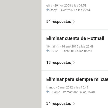
ghis
-
29 nov 2008 a las 01:53
tony
-
14 oct 2021 a las 22:54
54 respuestas
Eliminar cuenta de Hotmail
16mairim
-
14 ene 2015 a las 22:48
1212
-
18 feb 2017 a las 05:20
13 respuestas
Eliminar para siempre mi cu
franco
-
6 mar 2012 a las 15:49
Juanje
-
12 mar 2020 a las 15:48
34 respuestas