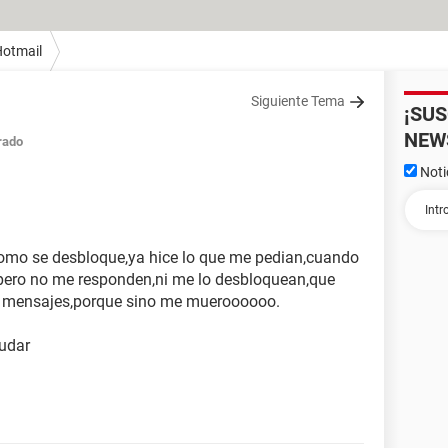
otmail
Siguiente Tema
¡SU
NEW
rado
Noti
omo se desbloque,ya hice lo que me pedian,cuando
 . pero no me responden,ni me lo desbloquean,que
mensajes,porque sino me mueroooooo.
yudar