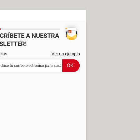
SCRÍBETE A NUESTRA
SLETTER!
cias
Ver un ejemplo