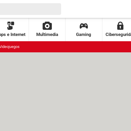
ps e Internet
Multimedia
Gaming
Cibersegurid
Videojuegos