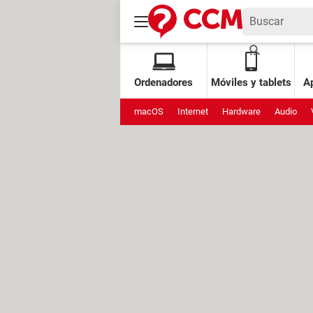
Ordenadores
Móviles y tablets
Ap
macOS
Internet
Hardware
Audio