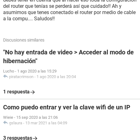
del router que tenías se perderá así que cuidado!! Ah y
asumimos que tenes conectado el router por medio de cable
a la compu.... Saludos!!
Discusiones similares
"No hay entrada de video > Acceder al modo de
hibernación"
Lucho
-
1 ago 2020 a las 15:29
piratacrimson
-
1 ago 2020 a las 20:04
1 respuesta
Como puedo entrar y ver la clave wifi de un IP
Wieie
-
15 sep 2020 a las 21:06
gslaura
-
13 mar 2021 a las 04:09
3 respuestas