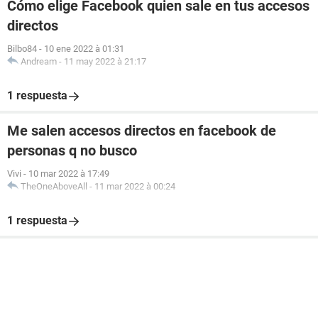
Cómo elige Facebook quien sale en tus accesos
directos
Bilbo84
-
10 ene 2022 à 01:31
Andream
-
11 may 2022 à 21:17
1 respuesta
Me salen accesos directos en facebook de
personas q no busco
Vivi
-
10 mar 2022 à 17:49
TheOneAboveAll
-
11 mar 2022 à 00:24
1 respuesta