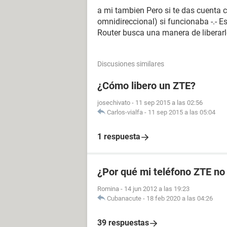
a mi tambien Pero si te das cuenta 
omnidireccional) si funcionaba -.- E
Router busca una manera de liberar
Discusiones similares
¿Cómo libero un ZTE?
josechivato
-
11 sep 2015 a las 02:56
Carlos-vialfa
-
11 sep 2015 a las 05:04
1 respuesta
¿Por qué mi teléfono ZTE no
Romina
-
14 jun 2012 a las 19:23
Cubanacute
-
18 feb 2020 a las 04:26
39 respuestas