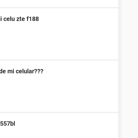
 celu zte f188
de mi celular???
z557bl