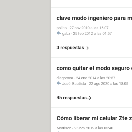
clave modo ingeniero para mi
pollito
-
27 nov 2010 a las 16:07
gabz
-
25 feb 2012 a las 01:57
3 respuestas
como quitar el modo seguro 
diegoroca
-
24 ene 2014 a las 20:57
José_Bautista
-
22 ago 2020 a las 18:05
45 respuestas
Cómo liberar mi celular Zte 
Morrison
-
25 nov 2019 a las 05:40