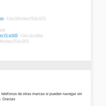
ogo
-
Foro Móviles/PDA/GPS
are
zxv10 w300
-
Foro de redes
Móviles/PDA/GPS
 telefonos de otras marcas si pueden navegar sin
. Gracias