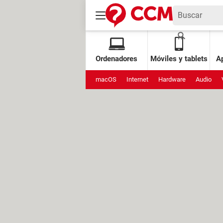
Ordenadores
Móviles y tablets
Ap
macOS
Internet
Hardware
Audio