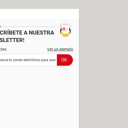
SCRÍBETE A NUESTRA
SLETTER!
cias
Ver un ejemplo