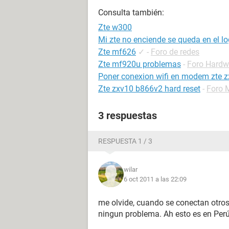
Consulta también:
Zte w300
Mi zte no enciende se queda en el l
Zte mf626
✓
-
Foro de redes
Zte mf920u problemas
-
Foro Hardw
Poner conexion wifi en modem zte 
Zte zxv10 b866v2 hard reset
-
Foro 
3 respuestas
RESPUESTA 1 / 3
wilar
6 oct 2011 a las 22:09
me olvide, cuando se conectan otros
ningun problema. Ah esto es en Perú