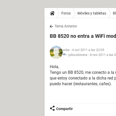
Foros
Móviles y tabletas
B
Tema Anterior
BB 8520 no entra a WiFi m
wilar
- 6 oct 2011 a las 22:05
juliocelizvera -
8 nov 2011 a las 
Hola,
Tengo un BB 8520, me conecto a la 
que estoy conectado a la dicha red p
puedo hacer (restaurantes, cafes).
Compartir