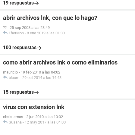
19 respuestas
abrir archivos lnk, con que lo hago?
??
-
25 sep 2008 a las 23:49
FherMon
-
8 ene 2019 a las 01:33
100 respuestas
como abrir archivos lnk o como eliminarlos
mauricio
-
19 feb 2010 a las 04:02
bloom
-
29 oct 2014 a las 14:43
15 respuestas
virus con extension lnk
obsistemas
-
2 jun 2010 a las 10:02
Susana
-
12 may 2017 a las 04:00