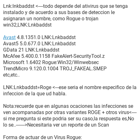
Lnk:lnkbaddst <----todo depende del ativirus que se tenga
instalado y de acuerdo a sus bases de deteccion le
asignaran un nombre, como Rogue o trojan
win32,LNK:Lnkbaddst
Avast
4.8.1351.0 LNK:Lnkbaddst
Avast5 5.0.677.0 LNK:Lnkbaddst
GData 21 LNK:Lnkbaddst
McAfee 5.400.0.1158 FakeAlert-SecurityTool.z
Microsoft 1.6402 Rogue:Win32/Winwebsec
TrendMicro 9.120.0.1004 TROJ_FAKEAL.SMEP
etc,etc..
LNK:Lnkbaddst=Roge <---ese seria el nombre especifico de la
infeccion de la que ud habla.
Nota:recuerde que en algunas ocaciones las infecciones se
ven acompanadas por otras variantes ROGE + otros virus<----
si me pregunta si este podria ser su caso,la respuesta es,No
lo se..------->Necesitaria ver un reporte de un Scan
Forma de actuar de un Virus Rogue: