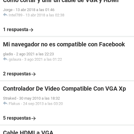
Cómo cortar y unir un cable de VGA y HDMI
Jorge
-
13 abr 2018 a las 01:46
Intel789
-
13 abr 2018 a las 02:38
1 respuesta
Mi navegador no es compatible con Facebook
gladis
-
2 ago 2021 a las 22:23
gslaura
-
3 ago 2021 a las 01:22
2 respuestas
Controlador De Video Compatible Con VGA Xp
Straked
-
30 may 2010 a las 18:32
Flakus
-
24 sep 2013 a las 03:20
5 respuestas
Cable HDMI a VGA