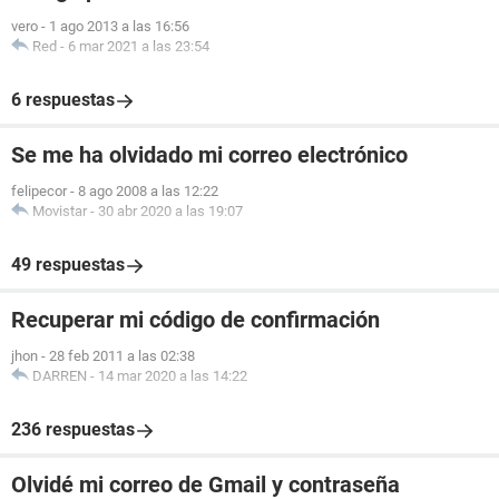
vero
-
1 ago 2013 a las 16:56
Red
-
6 mar 2021 a las 23:54
6 respuestas
Se me ha olvidado mi correo electrónico
felipecor
-
8 ago 2008 a las 12:22
Movistar
-
30 abr 2020 a las 19:07
49 respuestas
Recuperar mi código de confirmación
jhon
-
28 feb 2011 a las 02:38
DARREN
-
14 mar 2020 a las 14:22
236 respuestas
Olvidé mi correo de Gmail y contraseña