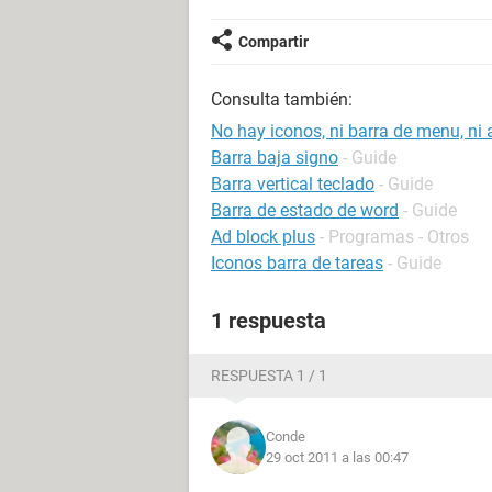
Compartir
Consulta también:
No hay iconos, ni barra de menu, ni 
Barra baja signo
- Guide
Barra vertical teclado
- Guide
Barra de estado de word
- Guide
Ad block plus
- Programas - Otros
Iconos barra de tareas
- Guide
1 respuesta
RESPUESTA 1 / 1
Conde
29 oct 2011 a las 00:47