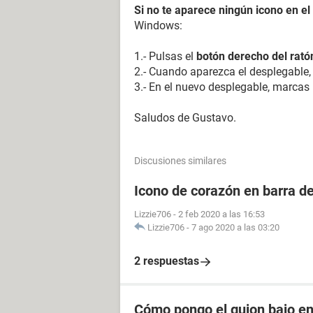
Si no te aparece ningún icono en el 
Windows:
1.- Pulsas el
botón derecho del rató
2.- Cuando aparezca el desplegable
3.- En el nuevo desplegable, marcas
Saludos de Gustavo.
Discusiones similares
Icono de corazón en barra d
Lizzie706
-
2 feb 2020 a las 16:53
Lizzie706
-
7 ago 2020 a las 03:20
2 respuestas
Cómo pongo el guion bajo e