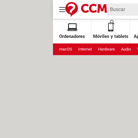
Ordenadores
Móviles y tablets
Ap
macOS
Internet
Hardware
Audio