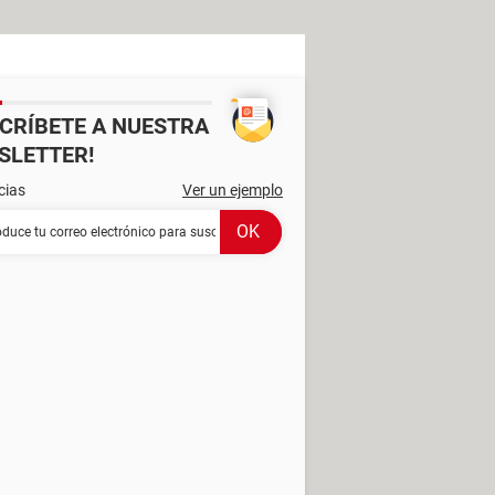
SCRÍBETE A NUESTRA
SLETTER!
cias
Ver un ejemplo