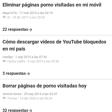
Eliminar páginas porno visitadas en mi móvil
Naya1616
-
17 mar 2015 a las 02:19
Si
-
18 dic 2017 a las 23:04
22 respuestas
Cómo descargar videos de YouTube bloquedos
en mi país
marilpz
-
1 sep 2015 a las 07:26
Carlos-vialfa
-
9 sep 2015 a las 02:56
3 respuestas
Borrar páginas de porno visitadas hoy
venicio torres
-
29 sep 2013 a las 02:47
Tinmar
-
14 abr 2020 a las 06:34
32 respuestas