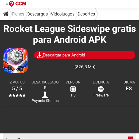
Fiches
Descargas
Videojuegos
Deportes
Rocket League Sideswipe gratis
para Android APK
Descargar para Android
(826,5 Mo)
2 VOTOS
DESARROLLADO
VERSIÓN
LICENCIA
IDIOMA
5 / 5
R
ES
1.0
Freeware
Psyonix Studios