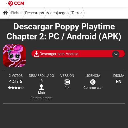
Fiches
Descargas
Videojuegos
Terror
Descargar Poppy Playtime
Chapter 2: PC / Android (APK)
Descargar para Android
2 VOTOS
DESARROLLADO
VERSIÓN
LICENCIA
IDIOMA
4.3 / 5
R
EN
1.4
Commercial
Mob
Entertainment