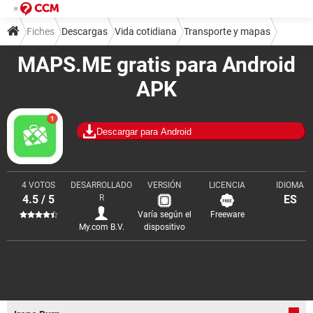
Fiches
Descargas
Vida cotidiana
Transporte y mapas
MAPS.ME gratis para Android
APK
Descargar para Android
4 VOTOS
DESARROLLADO
VERSIÓN
LICENCIA
IDIOMA
4.5 / 5
R
ES
Varía según el
Freeware
My.com B.V.
dispositivo