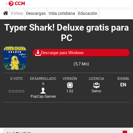
Fiches
Descargas
Vida cotidiana
Educación
Typer Shark! Deluxe gratis para
PC
Descargar para Windows
(5,7 Mo)
0 VOTO
DESARROLLADO
VERSIÓN
LICENCIA
IDIOMA
R
EN
1.02
Demo
PopCap Games