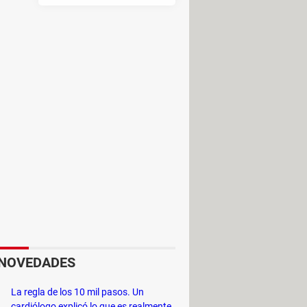
s comunitarios, páginas de inicio
NOVEDADES
La regla de los 10 mil pasos. Un
cardiólogo explicó lo que es realmente