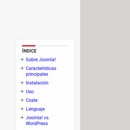
ear y administrar sitios web de
lizadas para ello, además de
o lo que debes saber sobre esta
ÍNDICE
ue
Sobre Joomla!
Características
n
principales
Instalación
Uso
más
.
Coste
de una
Lenguaje
 tales
Joomla! vs.
WordPress