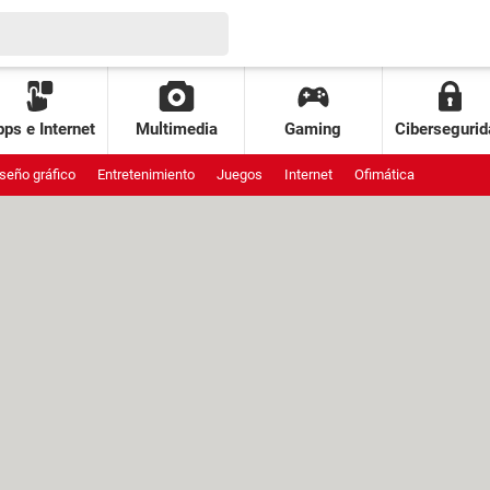
ps e Internet
Multimedia
Gaming
Cibersegurid
seño gráfico
Entretenimiento
Juegos
Internet
Ofimática