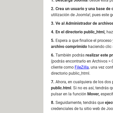
Descarga Joomla!
desde esta p
Crea un usuario y una base de
utilización de Joomla!, pues este 
Ve al Administrador de archivo
En el directorio public_html,
haz
Espera a que finalice el proceso
archivo comprimido
haciendo clic 
También podrás
realizar este p
(podrás encontrarlo en Archivos > 
cliente como
FileZilla
, una vez conf
directorio public_html.
Ahora, en cualquiera de los dos
public.html
. Si no es así, tendrás 
pulsar en la función
Mover,
especif
Seguidamente, tendrás que
ejec
credenciales de tu sitio web de Jo