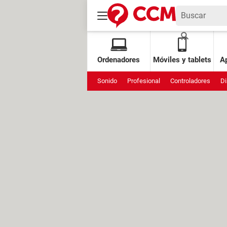
Ordenadores
Móviles y tablets
Ap
Sonido
Profesional
Controladores
Di