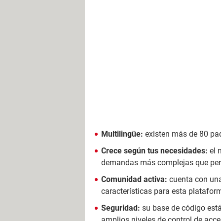
Multilingüe:
existen más de 80 paq
Crece según tus necesidades:
el 
demandas más complejas que permi
Comunidad activa:
cuenta con una
características para esta platafor
Seguridad:
su base de código está
amplios niveles de control de acc