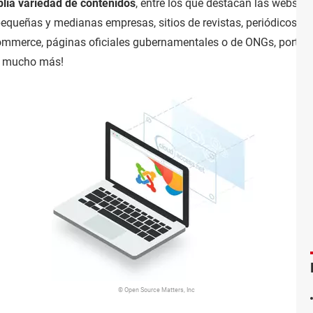
lia variedad de contenidos
, entre los que destacan las webs o
pequeñas y medianas empresas, sitios de revistas, periódicos y
-commerce, páginas oficiales gubernamentales o de ONGs, portale
¡y mucho más!
© Open Source Matters, Inc