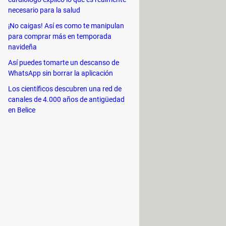
necesario para la salud
¡No caigas! Así es como te manipulan
para administrar tu sitio web.
para comprar más en temporada
ás abordar sin conocimiento previo
navideña
Así puedes tomarte un descanso de
 y con características ampliables a
WhatsApp sin borrar la aplicación
sición múltiples plantillas de alta
Los científicos descubren una red de
ados en tu sitio web.
canales de 4.000 años de antigüedad
en Belice
da elemento su propia meta
Cada vez que crees un artículo o
aces a páginas particulares sean