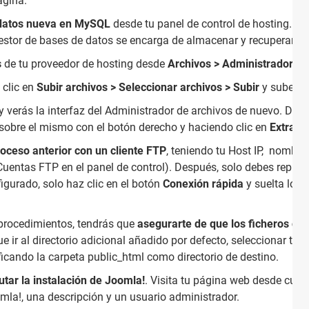
ágina.
 datos nueva en MySQL
desde tu panel de control de hosting. Es
gestor de bases de datos se encarga de almacenar y recuperar i
s
de tu proveedor de hosting desde
Archivos > Administrador de
 clic en
Subir archivos > Seleccionar archivos > Subir
y sube el
 y verás la interfaz del Administrador de archivos de nuevo. Des
sobre el mismo con el botón derecho y haciendo clic en
Extraer.
roceso anterior con un cliente FTP
, teniendo tu Host IP, nombre
Cuentas FTP en el panel de control). Después, solo debes replica
igurado, solo haz clic en el botón
Conexión rápida
y suelta los 
 procedimientos, tendrás que
asegurarte de que los ficheros de 
que ir al directorio adicional añadido por defecto, seleccionar to
icando la carpeta public_html como directorio de destino.
utar la instalación de Joomla!
. Visita tu página web desde cual
omla!, una descripción y un usuario administrador.