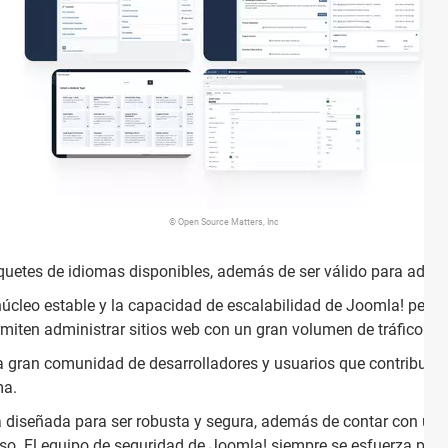
© Open Source Matters, Inc
uetes de idiomas disponibles, además de ser válido para admini
núcleo estable y la capacidad de escalabilidad de Joomla! perm
ten administrar sitios web con un gran volumen de tráfico y 
 gran comunidad de desarrolladores y usuarios que contribuyen
ma.
 diseñada para ser robusta y segura, además de contar con un 
eso. El equipo de seguridad de Joomla! siempre se esfuerza por