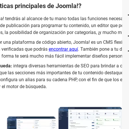
ticas principales de Joomla!?
! tendrás al alcance de tu mano todas las funciones necesarias 
de publicación para programar tu contenido, un editor que podr
s, la posibilidad de organización por categorías, ¡y mucho más!
er una plataforma de código abierto, Joomla! es un CMS flexible
s verificadas que podrás
encontrar aquí
. También pone a tu dispo
a forma te será mucho más fácil implementar diseños personaliz
queda:
integra diversas herramientas de SEO para brindar a ca
 que las secciones más importantes de tu contenido destaquen. 
nfigura un alias para su cadena PHP, con el fin de que los enl
y el motor de búsqueda.