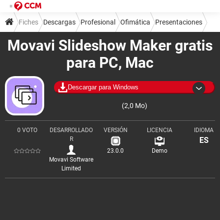
Fiches
Descargas
Profesional
Ofimática
Presentaciones
Movavi Slideshow Maker gratis
para PC, Mac
Descargar para Windows
(2,0 Mo)
0 VOTO
DESARROLLADO
VERSIÓN
LICENCIA
IDIOMA
R
ES
23.0.0
Demo
Movavi Software
Limited