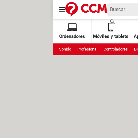
Ordenadores
Móviles y tablets
Ap
Sonido
Profesional
Controladores
Di