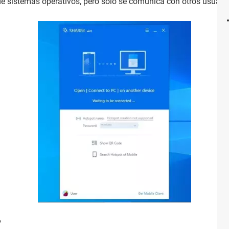
de sistemas operativos, pero sólo se comunica con otros usuari
?