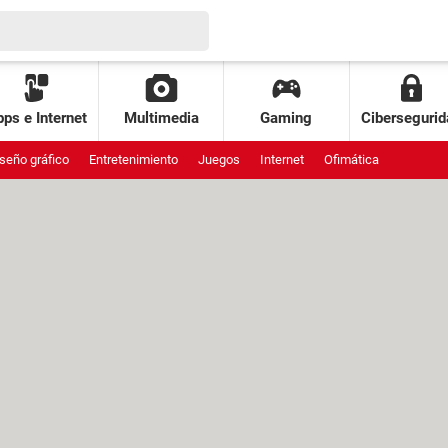
ps e Internet
Multimedia
Gaming
Cibersegurid
seño gráfico
Entretenimiento
Juegos
Internet
Ofimática