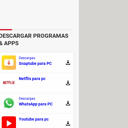
 de plataformas
. Cuando tengas la
s transferir archivos. Para empezar
acceso y conectar ambos aparatos.
, arrastrándolos y soltándolos con el
DESCARGAR PROGRAMAS
& APPS
Descargas
Snaptube para PC
Netflix para pc
Descargas
WhatsApp para PC
nvío y la recepción de archivos.
Youtube para pc