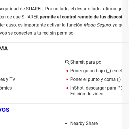
seguridad de SHAREit. Por un lado, el desarrollador afirma que e
rten de que SHAREit
permite el control remoto de tus dispositivo
ier caso, es importante activar la función
Modo Seguro
, ya que 
ivos se conecten a tu red sin permiso.
EMA
Shareit para pc
Poner guion bajo (_) en el te
ies y TV
Poner el punto y coma (;) en e
cómics
InShot: descargar para PC, 
Edición de vídeo
VOS
Nearby Share