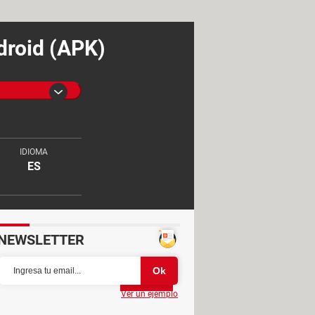
droid (APK)
IDIOMA
ES
NEWSLETTER
Partager
Ver un ejemplo