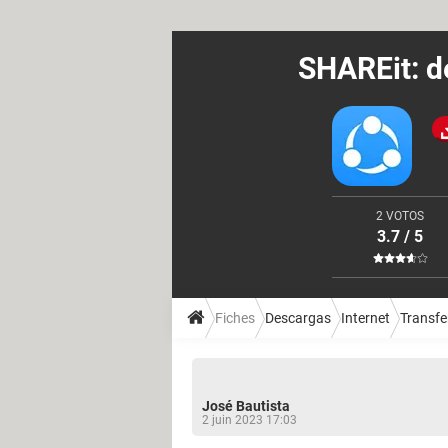
SHAREit: d
2 VOTOS
3.7 / 5
Fiches
Descargas
Internet
Transfe
José Bautista
2 juin 2023 17:03