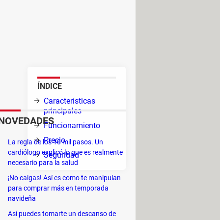
rios, limitaciones de descarga o
ue puedes pasar cualquier tipo
 sin necesidad de subirlos
ÍNDICE
n
Características
principales
NOVEDADES
Funcionamiento
Precio
La regla de los 10 mil pasos. Un
ne la
cardiólogo explicó lo que es realmente
Seguridad
necesario para la salud
¡No caigas! Así es como te manipulan
para comprar más en temporada
nectados, tus archivos podrán ser
navideña
Así puedes tomarte un descanso de