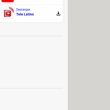
s una aplicación segura. Sin
Descargas
s sin avisar
, lo que pone en riesgo
Tele Latino
por defecto está desconfigurada.
clado: PC, Mac, inglés, móvil
> Guide
l teclado: español, inglés...
> Guide
Mac, Android (APK)
> Programas -