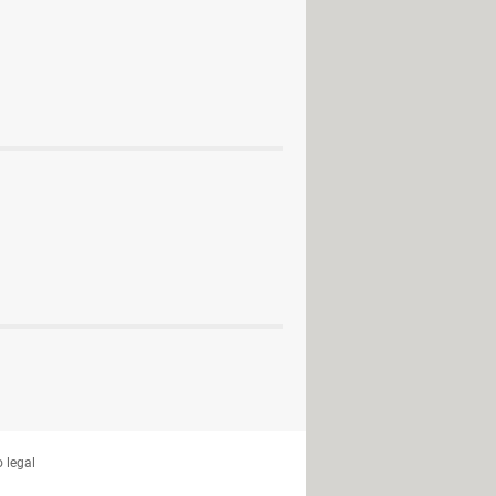
 Android (APK)
C / Mac / Android (APK)
Mac / Android (APK)
 legal