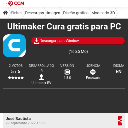
Fiches
Descargas
Imagen
Diseño gráfico
Modelado 3D
Ultimaker Cura gratis para PC
Descargar para Windows
(165,5 Mo)
2 VOTOS
DESARROLLADO
VERSIÓN
LICENCIA
IDIOMA
5 / 5
R
EN
4.8.0
Freeware
Ultimaker BV
José Bautista
27 septembre 2022 16:32