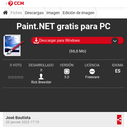
Fiches
Descargas
Imagen
Edición de imagen
Paint.NET gratis para PC
Descargar para Windows
(66,6 Mo)
0 VOTO
DESARROLLADO
VERSIÓN
LICENCIA
IDIOMA
R
ES
5.0
Freeware
Rick Brewster
José Bautista
20 janvier 2023 17:19