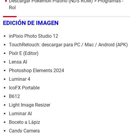
Descargar Pokémon Platino (NDS ROM)
> Programas -
Rol
EDICIÓN DE IMAGEN
inPixio Photo Studio 12
TouchRetouch: descargar para PC / Mac / Android (APK)
Pixlr E (Editor)
Lensa AI
Photoshop Elements 2024
Luminar 4
IcoFX Portable
B612
Light Image Resizer
Luminar AI
Boceto a Lápiz
Candy Camera