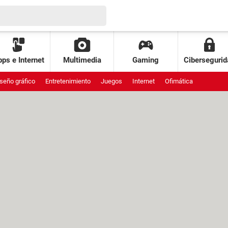
ps e Internet
Multimedia
Gaming
Cibersegurid
seño gráfico
Entretenimiento
Juegos
Internet
Ofimática