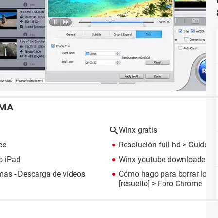
EMA
Winx gratis
ee
Resolución full hd
> Guide
o iPad
Winx youtube downloader
> 
as - Descarga de vídeos
Cómo hago para borrar los v
[resuelto] >
Foro Chrome