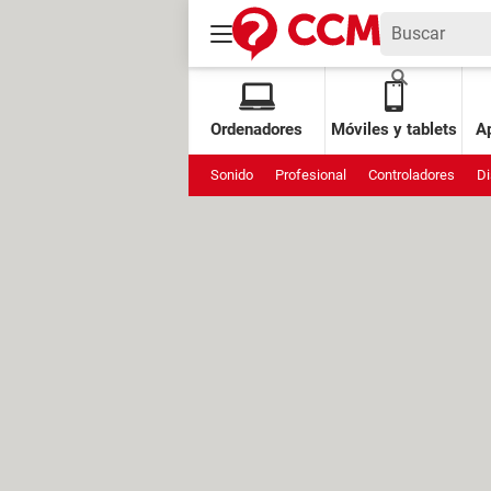
Ordenadores
Móviles y tablets
Ap
Sonido
Profesional
Controladores
Di