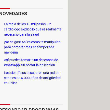
 descarga contenidos de
vídeos. Contiene más de
NOVEDADES
La regla de los 10 mil pasos. Un
cardiólogo explicó lo que es realmente
necesario para la salud
¡No caigas! Así es como te manipulan
para comprar más en temporada
e reproducen
smartphones
, tabletas,
navideña
Así puedes tomarte un descanso de
lla.
WhatsApp sin borrar la aplicación
Los científicos descubren una red de
canales de 4.000 años de antigüedad
en Belice