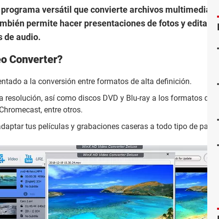
programa versátil que convierte archivos multimedia y
También permite hacer presentaciones de fotos y editar 
s de audio.
o Converter?
entado a la conversión entre formatos de alta definición.
ta resolución, así como discos DVD y Blu-ray a los formatos qu
Chromecast, entre otros.
adaptar tus películas y grabaciones caseras a todo tipo de panta