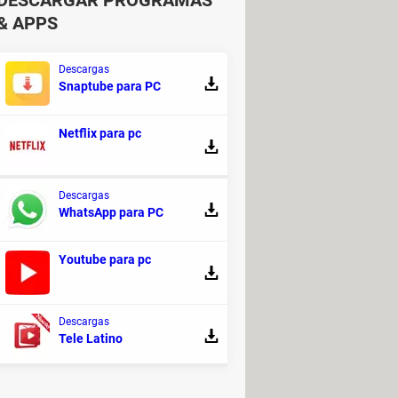
DESCARGAR PROGRAMAS
& APPS
Descargas
Snaptube para PC
Netflix para pc
Descargas
WhatsApp para PC
Youtube para pc
Programas - Descarga de vídeos
ídeos de porno que he visitado
Descargas
Tele Latino