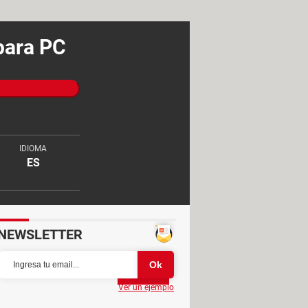
para PC
IDIOMA
ES
NEWSLETTER
Partager
Ver un ejemplo