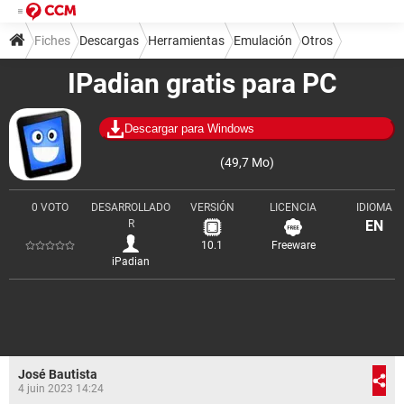
Fiches
Descargas
Herramientas
Emulación
Otros
IPadian gratis para PC
Descargar para Windows
(49,7 Mo)
0 VOTO
DESARROLLADO
VERSIÓN
LICENCIA
IDIOMA
R
EN
10.1
Freeware
iPadian
José Bautista
4 juin 2023 14:24