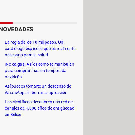
tintas cuentas de correo. Es
enamiento.
NOVEDADES
La regla de los 10 mil pasos. Un
cardiólogo explicó lo que es realmente
necesario para la salud
¡No caigas! Así es como te manipulan
ones, Contactos, Calendario,
para comprar más en temporada
navideña
Así puedes tomarte un descanso de
WhatsApp sin borrar la aplicación
Los científicos descubren una red de
ails de otras cuentas de Outlook,
canales de 4.000 años de antigüedad
en Belice