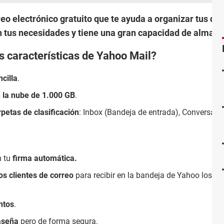
eo electrónico gratuito que te ayuda a organizar tus dis
 tus necesidades y tiene una gran capacidad de almac
s características de Yahoo Mail?
cilla
.
 la nube de 1.000 GB
.
rpetas de clasificación
: Inbox (Bandeja de entrada), Conversaci
 tu
firma automática.
os clientes de correo
para recibir en la bandeja de Yahoo los em
ntos
.
raseña
pero de forma segura.