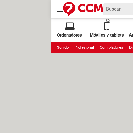
Ordenadores
Móviles y tablets
Ap
Sonido
Profesional
Controladores
Di