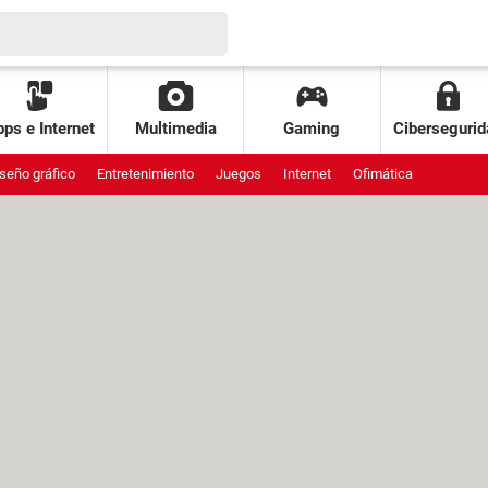
ps e Internet
Multimedia
Gaming
Cibersegurid
seño gráfico
Entretenimiento
Juegos
Internet
Ofimática