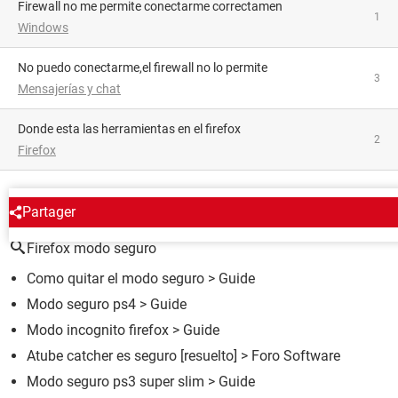
firewall no me permite conectarme correctamen
1
Windows
no puedo conectarme,el firewall no lo permite
3
Mensajerías y chat
donde esta las herramientas en el firefox
2
Firefox
ALREDEDOR DEL MISMO TEMA
Partager
Firefox modo seguro
Como quitar el modo seguro
> Guide
Modo seguro ps4
> Guide
Modo incognito firefox
> Guide
Atube catcher es seguro
[resuelto] >
Foro Software
Modo seguro ps3 super slim
> Guide