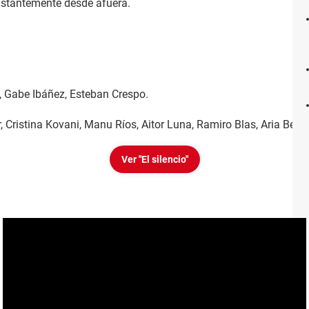
nstantemente desde afuera.
), Gabe Ibáñez, Esteban Crespo.
, Cristina Kovani, Manu Ríos, Aitor Luna, Ramiro Blas, Aria Bed
Ver "El silencio"