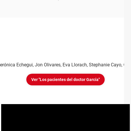
Verónica Echegui, Jon Olivares, Eva Llorach, Stephanie Cayo, Cl
Ver "Los pacientes del doctor García"