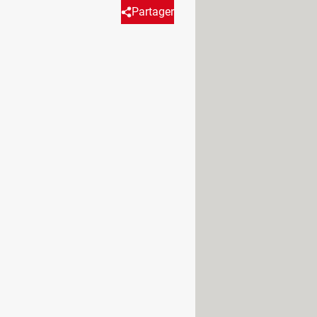
Partager
sta de recomendadas entre las
otros géneros más.