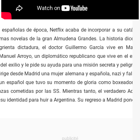
 españolas de época, Netflix acaba de incorporar a su catálog
imas novelas de la gran Almudena Grandes. La historia dice a
grienta dictadura, el doctor Guillermo García vive en Madr
anuel Arroyo, un diplomático republicano que vive en el exil
el exilio y le pide su ayuda para una misión secreta y peligrosa
irige desde Madrid una mujer alemana y española, nazi y falang
, un español que tuvo su momento de gloria como boxeador y a
zas cometidas por las SS. Mientras tanto, el verdadero Adri
u identidad para huir a Argentina. Su regreso a Madrid pone en 