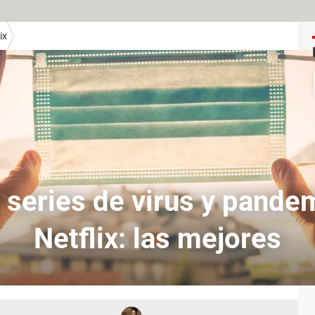
ix
y series de virus y pande
Netflix: las mejores