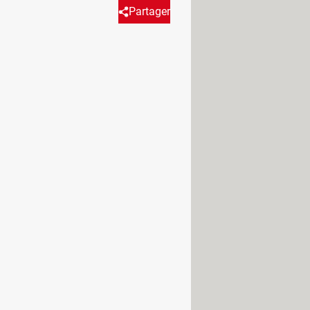
Partager
emia? No te preocupes, aquí te
flix.
Pero lo novedoso con respecto a otras
h"
cuenta la historia de Gus, un niño,
y se encuentra con un mundo post-
dea, se une a una familia de humanos
se ha hecho sobre sus orígenes y de
wney Jr. y aunque está basada en el
 existencia o no de algunos de sus