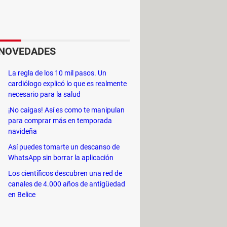
orias que combinan la acción con los
a 600 años atrás, en la época de la
NOVEDADES
ríncipe heredero Lee Chang, el cual se
ndo al país. Este príncipe entonces
La regla de los 10 mil pasos. Un
tiende más.
cardiólogo explicó lo que es realmente
necesario para la salud
¡No caigas! Así es como te manipulan
para comprar más en temporada
navideña
Así puedes tomarte un descanso de
WhatsApp sin borrar la aplicación
Los científicos descubren una red de
canales de 4.000 años de antigüedad
en Belice