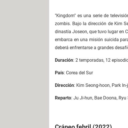
"Kingdom" es una serie de televisió
zombis. Bajo la dirección de Kim S
dinastía Joseon, que tuvo lugar en Co
embarca en una misión suicida para
deberá enfrentarse a grandes desafí
Duración
: 2 temporadas, 12 episodi
País
: Corea del Sur
Dirección
: Kim Seong-hoon, Park In-j
Reparto
: Ju Ji-hun, Bae Doona, Ryu
Cráneo febril (2022)