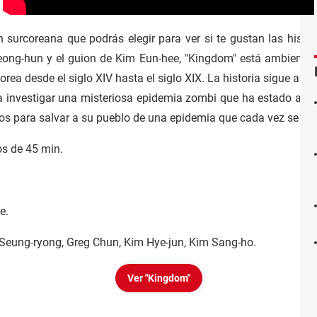
n surcoreana que podrás elegir para ver si te gustan las hist
eong-hun y el guion de Kim Eun-hee, "Kingdom" está ambientad
rea desde el siglo XIV hasta el siglo XIX. La historia sigue al p
 investigar una misteriosa epidemia zombi que ha estado azota
os para salvar a su pueblo de una epidemia que cada vez se ex
os de 45 min.
e.
 Seung-ryong, Greg Chun, Kim Hye-jun, Kim Sang-ho.
Ver "Kingdom"