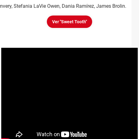
onvery, Stefania LaVie Owen, Dania Ramírez, James Brolin.
Ver "Sweet Tooth"