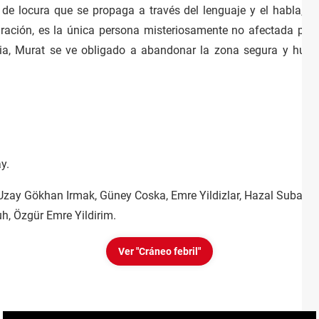
 locura que se propaga a través del lenguaje y el habla, un
ración, es la única persona misteriosamente no afectada por
ia, Murat se ve obligado a abandonar la zona segura y huir e
y.
zay Gökhan Irmak, Güney Coska, Emre Yildizlar, Hazal Subasi, A
, Özgür Emre Yildirim.
Ver "Cráneo febril"