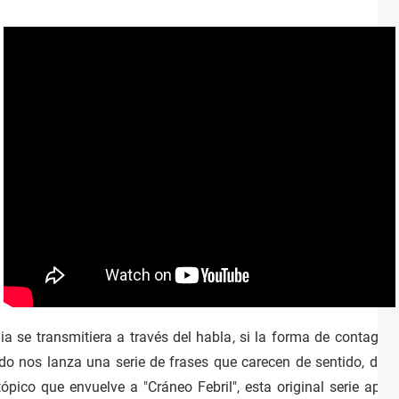
 se transmitiera a través del habla, si la forma de contagio 
o nos lanza una serie de frases que carecen de sentido, dejá
pico que envuelve a "Cráneo Febril", esta original serie apoca