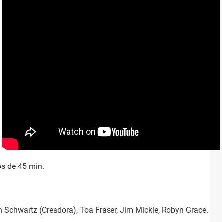
os de 45 min.
th Schwartz (Creadora), Toa Fraser, Jim Mickle, Robyn Grace.