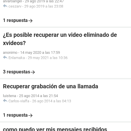
alvaroangel
-
29 ago 2019 a las 22:47
ceszarv
-
29 ago 2019 a las 23:08
1 respuesta
¿Es posible recuperar un video eliminado de
xvideos?
anonimo
-
14 may 2020 a las 17:59
Enlamaka
-
29 may 2021 a las 10:36
3 respuestas
Recuperar grabación de una llamada
luistena
-
25 ago 2014 a las 21:54
Carlos-vialfa
-
26 ago 2014 a las 04:13
1 respuesta
como puedo ver mis mensajes recibidos