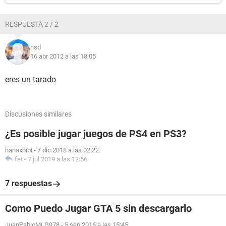
RESPUESTA 2 / 2
nsd
16 abr 2012 a las 18:05
eres un tarado
Discusiones similares
¿Es posible jugar juegos de PS4 en PS3?
hanaxbibi
-
7 dic 2018 a las 02:22
fet
-
7 jul 2019 a las 12:56
7 respuestas
Como Puedo Jugar GTA 5 sin descargarlo
JuanPabloMLG978
-
5 sep 2016 a las 15:45