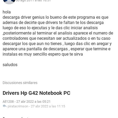
30 ago 2011 a las 16:51
http://www.ecs.com.tw/ECSWebSite/Products/ProductList.a
spx?CategoryID=1&MenuID=7&LanID=8
Descarga de la BIOS
hola
http://www.ecs.com.tw/ECSWebSite/Downloads/Category_
descarga driver genius lo bueno de este programa es que
Download.aspx?MenuID=6&LanID=8
ademas de decirte que drivers te faltan te los descarga
luego de eso lo ejecutas y le das clic iniciar analisis
su aportacion sera de gran ayuda.
,posteriormente al terminar el analisis aparece el numero de
controladores que necesitan ser actualizados o en tu caso
descargar los que aun no tienes , luego das clic en aregar y
aparece una pantalla de descargas , esperar que termine e
instalas es muy sencillo espero que te sirva
saludos
Discusiones similares
Drivers Hp G42 Notebook PC
All1208
-
27 abr 2022 a las 05:21
piratacrimson
-
27 abr 2022 a las 11:15