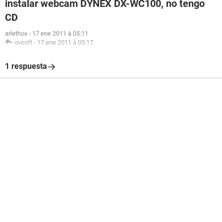
instalar webcam DYNEX DX-WC100, no tengo
CD
arlethox
-
17 ene 2011 à 05:11
ovsoft
-
17 ene 2011 à 05:17
1 respuesta