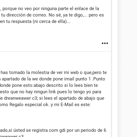
, porque no veo por ninguna parte el enlace de la
u dirección de correo. No sé, ya te digo,... pero es
 tu respuesta (ni cerca de ella)...
e has tomado la molestia de ver mi web o que,pero te
n apartado de la we donde pone imail punto 1 .Punto
donde pone esto:abajo descrito si lo lees bien te
esto que no hay ningun link pues lo tengo yo para
 dreanweawer c3; si lees el apartado de abajo que
omo Regalo especial ok. y mi E-Mail es este:
do,si ústed se registra com gdi por un periodo de 6
anweawer c3