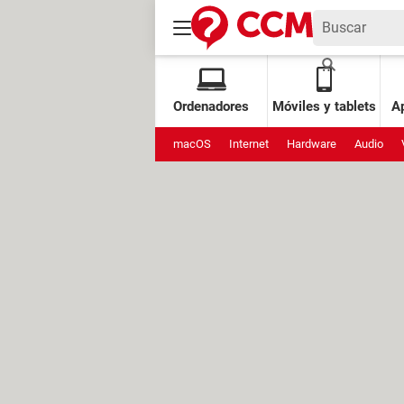
Ordenadores
Móviles y tablets
Ap
macOS
Internet
Hardware
Audio