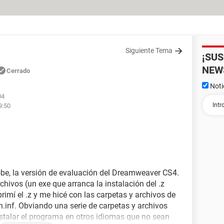
Siguiente Tema
¡SU
NEW
Cerrado
Noti
04
9:50
be, la versión de evaluación del Dreamweaver CS4.
hivos (un exe que arranca la instalación del .z
imí el .z y me hicé con las carpetas y archivos de
n.inf. Obviando una serie de carpetas y archivos
instalar el programa en otros idiomas que no sean