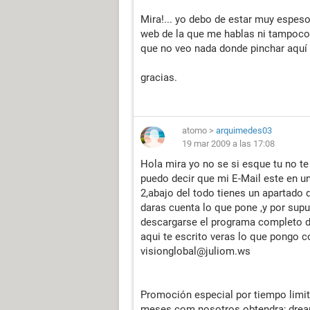
Mira!... yo debo de estar muy espeso
web de la que me hablas ni tampoco t
que no veo nada donde pinchar aquí en
gracias.
atomo
>
arquimedes03
19 mar 2009 a las 17:08
Hola mira yo no se si esque tu no t
puedo decir que mi E-Mail este en u
2,abajo del todo tienes un apartado 
daras cuenta lo que pone ,y por supu
descargarse el programa completo de
aqui te escrito veras lo que pongo c
visionglobal@juliom.ws
Promoción especial por tiempo limita
meses com nosotros obtendra; dre