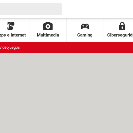
ps e Internet
Multimedia
Gaming
Cibersegurid
Videojuegos