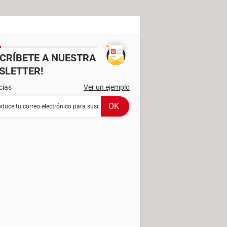
SCRÍBETE A NUESTRA
SLETTER!
cias
Ver un ejemplo