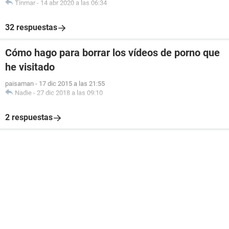
Tinmar
-
14 abr 2020 a las 06:34
32 respuestas
Cómo hago para borrar los vídeos de porno que
he visitado
paisaman
-
17 dic 2015 a las 21:55
Nadie
-
27 dic 2018 a las 09:10
2 respuestas