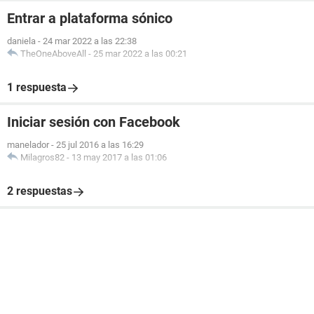
Entrar a plataforma sónico
daniela
-
24 mar 2022 a las 22:38
TheOneAboveAll
-
25 mar 2022 a las 00:21
1 respuesta
Iniciar sesión con Facebook
manelador
-
25 jul 2016 a las 16:29
Milagros82
-
13 may 2017 a las 01:06
2 respuestas