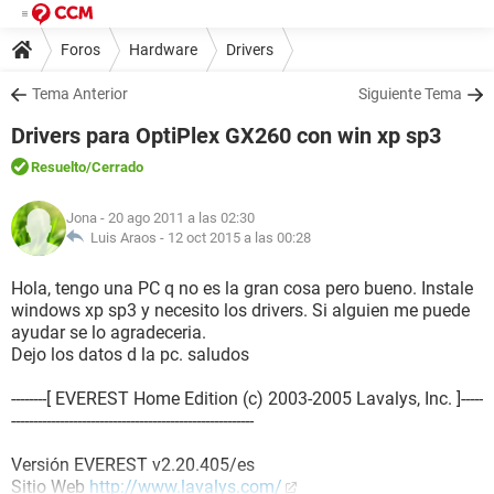
Foros
Hardware
Drivers
Tema Anterior
Siguiente Tema
Drivers para OptiPlex GX260 con win xp sp3
Resuelto
/Cerrado
Jona
- 20 ago 2011 a las 02:30
Luis Araos -
12 oct 2015 a las 00:28
Hola, tengo una PC q no es la gran cosa pero bueno. Instale
windows xp sp3 y necesito los drivers. Si alguien me puede
ayudar se lo agradeceria.
Dejo los datos d la pc. saludos
--------[ EVEREST Home Edition (c) 2003-2005 Lavalys, Inc. ]-----
-------------------------------------------------------
Versión EVEREST v2.20.405/es
Sitio Web
http://www.lavalys.com/