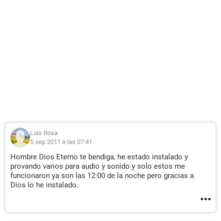
C: (NTFS) 38138 MB (36433 MB libre)
Dispositivos de entrada:
Teclado Teclado estándar de 101/102 teclas o Microsoft
Natural PS/2 Keyboard
Ratón Mouse compatible PS/2
Dispositivos:
Controlador USB1 Intel 82801DB ICH4 - USB Controller [A-1]
Controlador USB1 Intel 82801DB ICH4 - USB Controller [A-1]
Controlador USB1 Intel 82801DB ICH4 - USB Controller [A-1]
Controlador USB2 Intel 82801DB ICH4 - Enhanced USB2
Controller [A-1]
Luis Rosa
5 sep 2011 a las 07:41
Hombre Dios Eterno te bendiga, he estado instalado y
provando varios para audio y sonido y solo estos me
funcionaron ya son las 12:00 de la noche pero gracias a
Dios lo he instalado.