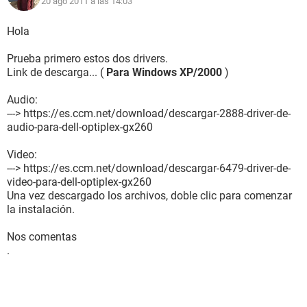
20 ago 2011 a las 14:03
Chipset de la Placa Base Intel Brookdale-G i845G
Memoria del Sistema 512 MB (PC2100 DDR SDRAM)
Tipo de BIOS Phoenix (09/24/02)
Hola
Puerto de comunicación Puerto de comunicaciones (COM1)
Puerto de comunicación Puerto de impresora ECP (LPT1)
Prueba primero estos dos drivers.
Link de descarga... (
Para Windows XP/2000
)
Monitor:
Tarjeta gráfica Intel Extreme Graphics
Audio:
Acelerador 3D Intel Extreme Graphics
---> https://es.ccm.net/download/descargar-2888-driver-de-
audio-para-dell-optiplex-gx260
Multimedia:
Tarjeta de sonido Intel 82801DB ICH4 - AC'97 Audio
Video:
Controller [A-1]
---> https://es.ccm.net/download/descargar-6479-driver-de-
video-para-dell-optiplex-gx260
Almacenamiento:
Una vez descargado los archivos, doble clic para comenzar
Controlador IDE Controladora de almacenamiento Ultra ATA
la instalación.
Intel(R) 82801DB - 24CB
Disquetera de 3 1/2 Unidad de disquete
Nos comentas
Disco duro ST340014A (40 GB, 7200 RPM, Ultra-ATA/100)
.
Lector óptico SAMSUNG CD-ROM SC-148C (48x CD-ROM)
Estado de los discos duros SMART OK
Particiones: