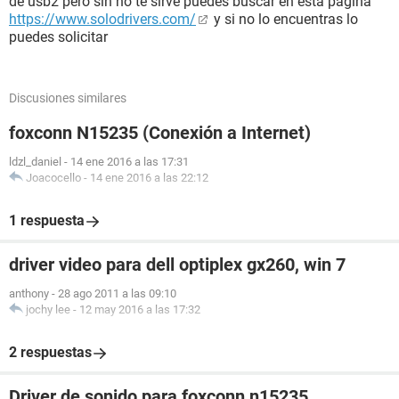
de usb2 pero sin no te sirve puedes buscar en esta pagina
https://www.solodrivers.com/
y si no lo encuentras lo
puedes solicitar
Discusiones similares
foxconn N15235 (Conexión a Internet)
ldzl_daniel
-
14 ene 2016 a las 17:31
Joacocello
-
14 ene 2016 a las 22:12
1 respuesta
driver video para dell optiplex gx260, win 7
anthony
-
28 ago 2011 a las 09:10
jochy lee
-
12 may 2016 a las 17:32
2 respuestas
Driver de sonido para foxconn n15235