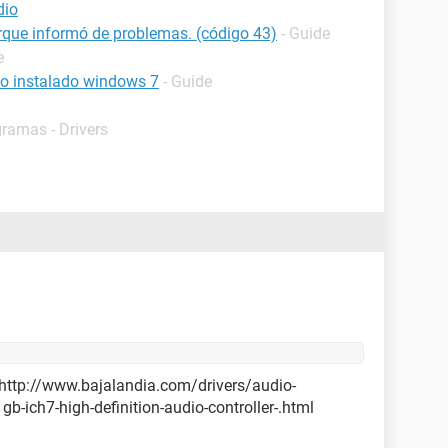
dio
rque informó de problemas. (código 43)
- Guide
e
io instalado windows 7
- Guide
gramas - Drivers
a http://www.bajalandia.com/drivers/audio-
gb-ich7-high-definition-audio-controller-.html