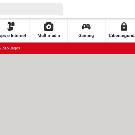
ps e Internet
Multimedia
Gaming
Cibersegurid
Videojuegos