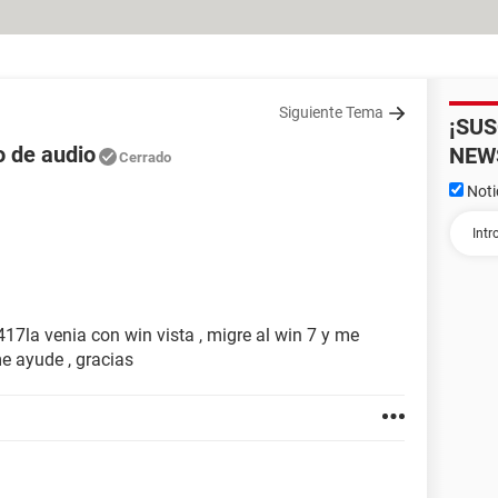
Siguiente Tema
¡SU
o de audio
NEW
Cerrado
Noti
417la venia con win vista , migre al win 7 y me
e ayude , gracias