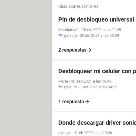
Discusiones similares
Pin de desbloqueo universal
Manriqiezz1
-
18 dic 2021 a las 11:49
gslaura
-
20 dic 2021 a las 03:59
2 respuestas
Desbloquear mi celular con p
Maria
-
30 sep 2021 a las 16:49
gslaura
-
1 oct 2021 a las 04:12
1 respuesta
Donde descargar driver soni
cysayin
-
6 feb 2009 a las 19:26