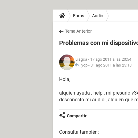
Foros
Audio
Tema Anterior
Problemas con mi dispositiv
luisgca
- 17 ago 2011 a las 20:54
yop -
31 ago 2011 a las 23:18
Hola,
alquien ayuda , help , mi presario v3
desconecto mi audio , alguien que m
Compartir
Consulta también: