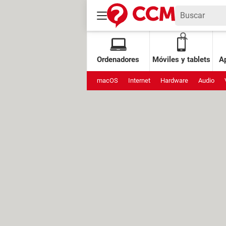
Ordenadores
Móviles y tablets
Ap
macOS
Internet
Hardware
Audio