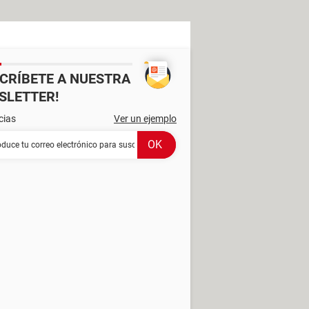
SCRÍBETE A NUESTRA
SLETTER!
cias
Ver un ejemplo